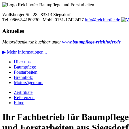
Wolfsberger Str. 28 | 83313 Siegsdorf
Tel. 08662-4180230 | Mobil 0151-17422477
info@reichhofer.de
Aktuelles
Motorsägenkurse buchbar unter
www.baumpflege-reichhofer.de
▶ Mehr Informationen...
Über uns
Baumpflege
Forstarbeiten
Brennholz
Motorsägenkurs
Zertifikate
Referenzen
Filme
Ihr Fachbetrieb für Baumpflege
und Forstarbeiten aus Siegsdorf